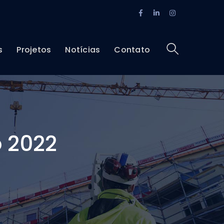
Facebook
O
Instagram
Perfil
LinkedIn
Perfil
Perfil
s
Projetos
Notícias
Contato
o 2022